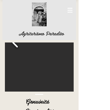
Agriturismo Paradiso
Genuinità