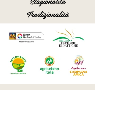
Stagionalità
Tradizionalità
Via paradiso, 47
Meledo di Sarego (VI)
Tel.
0444 820814
info@agriturismoparadiso.vi.it
CIN: IT024098B5XWHIAIZ2